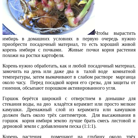
Чтобы вырастить
имбирь в домашних условиях в первую очередь нужно
приобрести посадочный материал, то есть хороший живой
корень имбиря с почками. Живые почки корня растения
похожи на ростки картофеля.
Корень нужно обработать, как и любой посадочный материал,
замочить на день или даже два в талой воде комнатной
температуры, затем вымачивают в слабом растворе марганца
около часу. Перед посадкой корня его срезы, для защиты от
гниения, обсыпают порошком активированного угля.
Горшок берётся широкий с отверстием в донышке для
стекания воды, на дно кладётся керамзит или просто мелкие
камушки. Дренажный слой из керамзита или камушков
должен быть около трёх сантиметров. Для высаживания в
горшок корня имбиря землю лучше брать смесь листовой и
дерновой земли с добавлением песка (1:1:1).
Корень растения помещают на глубину около трёх