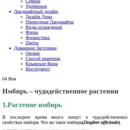
Семена
Удобрения
Ландшафтный дизайн
Дизайн Дома
Природные Ландшафты
Виды ограждений
Флора
Флористика
Цветы
Домашние Заготовки
Овощи
Способ хранения
Крымские Вина
Инструмент
04
Янв
Имбирь – чудодейственное растении
1.Растение имбирь
В последнее время много пишут о чудодейственных
свойствах имбиря. Что же такое имбирь
(
Zingiber officinale
)
.