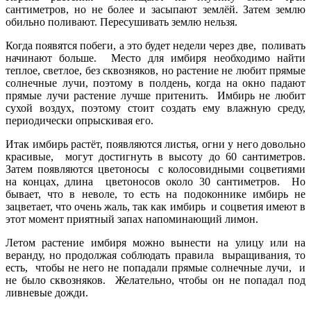
сантиметров, но не более и засыпают землёй. Затем землю
обильно поливают. Пересушивать землю нельзя.
Когда появятся побеги, а это будет недели через две, поливать
начинают больше. Место для имбиря необходимо найти
теплое, светлое, без сквозняков, но растение не любит прямые
солнечные лучи, поэтому в полдень, когда на окно падают
прямые лучи растение лучше притенить. Имбирь не любит
сухой воздух, поэтому стоит создать ему влажную среду,
периодически опрыскивая его.
Итак имбирь растёт, появляются листья, огни у него довольно
красивые, могут достигнуть в высоту до 60 сантиметров.
Затем появляются цветоносы с колосовидными соцветиями
на концах, длина цветоносов около 30 сантиметров. Но
бывает, что в неволе, то есть на подоконнике имбирь не
зацветает, что очень жаль, так как имбирь и соцветия имеют в
этот момент приятный запах напоминающий лимон.
Летом растение имбиря можно вынести на улицу или на
веранду, но продолжая соблюдать правила выращивания, то
есть, чтобы не него не попадали прямые солнечные лучи, и
не было сквозняков. Желательно, чтобы он не попадал под
ливневые дожди.