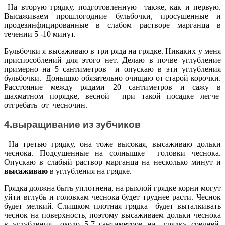
На вторую грядку, подготовленную также, как и первую.
Высаживаем прошлогодние бульбочки, просушенные и
продезинфицированные в слабом растворе марганца в
течении 5 -10 минут.
Бульбочки я высаживаю в три ряда на грядке. Никаких у меня
приспособлений для этого нет. Делаю в почве углубление
примерно на 5 сантиметров и опускаю в эти углубления
бульбочки. Донышко обязательно очищаю от старой корочки.
Расстояние между рядами 20 сантиметров и сажу в
шахматном порядке, весной при такой посадке легче
отгребать от чесночин.
4.выращивание из зубчиков
На третью грядку, она тоже высокая, высаживаю дольки
чеснока. Подсушенные на солнышке головки чеснока.
Опускаю в слабый раствор марганца на несколько минут и
высаживаю
в углубления на грядке.
Грядка должна быть уплотнена, на рыхлой грядке корни могут
уйти вглубь и головкам чеснока будет труднее расти. Чеснок
будет мелкий. Слишком плотная грядка будет выталкивать
чеснок на поверхность, поэтому высаживаем дольки чеснока
в углубления около 5-7 сантиметров на грядку средней