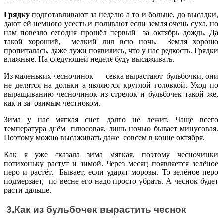
Грядку
подготавливают за неделю а то и больше, до высадки,
дают ей немного усесть и поливают если земля очень суха, но
нам повезло сегодня прошёл первый за октябрь дождь. Да
такой хороший, мелкий лил всю ночь, Земля хорошо
пропиталась, даже лужи появились, что у нас редкость. Грядки
влажные. На следующей неделе буду высаживать.
Из маленьких чесночинок — севка вырастают бульбочки, они
не делятся на дольки а являются круглой головкой. Уход по
выращиванию чесночинок из стрелок и бульбочек такой же,
как и за озимым честноком.
Зима у нас мягкая снег долго не лежит. Чаще всего
температура днём плюсовая, лишь ночью бывает минусовая.
Поэтому можно высаживать даже совсем в конце октября.
Как я уже сказала зима мягкая, поэтому чесночинки
потихоньку растут и зимой. Через месяц появляется зелёное
перо и растёт. Бывает, если ударят морозы. То зелёное перо
подмерзает, по весне его надо просто убрать. А чеснок будет
расти дальше.
3.Как из бульбочек вырастить чеснок