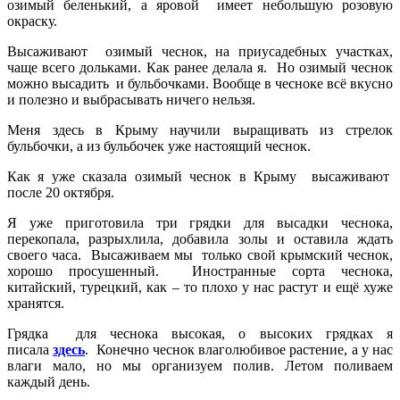
озимый беленький, а яровой имеет небольшую розовую
окраску.
Высаживают озимый чеснок, на приусадебных участках,
чаще всего дольками. Как ранее делала я. Но озимый чеснок
можно высадить и бульбочками. Вообще в чесноке всё вкусно
и полезно и выбрасывать ничего нельзя.
Меня здесь в Крыму научили выращивать из стрелок
бульбочки, а из бульбочек уже настоящий чеснок.
Как я уже сказала озимый чеснок в Крыму высаживают
после 20 октября.
Я уже приготовила три грядки для высадки чеснока,
перекопала, разрыхлила, добавила золы и оставила ждать
своего часа. Высаживаем мы только свой крымский чеснок,
хорошо просушенный. Иностранные сорта чеснока,
китайский, турецкий, как – то плохо у нас растут и ещё хуже
хранятся.
Грядка для чеснока высокая, о высоких грядках я
писала
здесь
. Конечно чеснок влаголюбивое растение, а у нас
влаги мало, но мы организуем полив. Летом поливаем
каждый день.