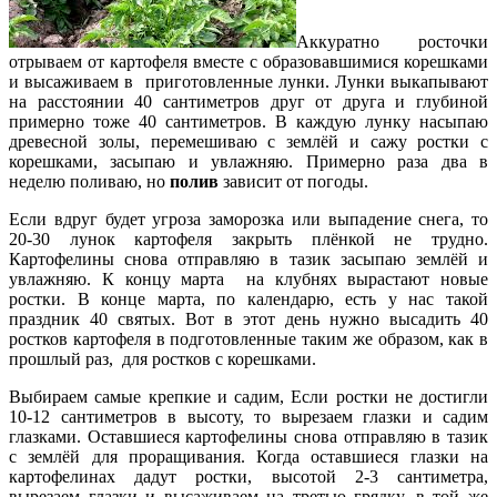
Аккуратно росточки
отрываем от картофеля вместе с образовавшимися корешками
и высаживаем в приготовленные лунки. Лунки выкапывают
на расстоянии 40 сантиметров друг от друга и глубиной
примерно тоже 40 сантиметров. В каждую лунку насыпаю
древесной золы, перемешиваю с землёй и сажу ростки с
корешками, засыпаю и увлажняю. Примерно раза два в
неделю поливаю, но
полив
зависит от погоды.
Если вдруг будет угроза заморозка или выпадение снега, то
20-30 лунок картофеля закрыть плёнкой не трудно.
Картофелины снова отправляю в тазик засыпаю землёй и
увлажняю. К концу марта на клубнях вырастают новые
ростки. В конце марта, по календарю, есть у нас такой
праздник 40 святых. Вот в этот день нужно высадить 40
ростков картофеля в подготовленные таким же образом, как в
прошлый раз, для ростков с корешками.
Выбираем самые крепкие и садим, Если ростки не достигли
10-12 сантиметров в высоту, то вырезаем глазки и садим
глазками. Оставшиеся картофелины снова отправляю в тазик
с землёй для проращивания. Когда оставшиеся глазки на
картофелинах дадут ростки, высотой 2-3 сантиметра,
вырезаем глазки и высаживаем на третью грядку, в той же