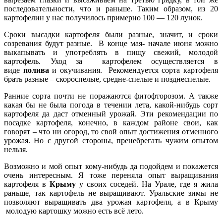
последовательности, что и раньше. Таким образом, из 20
картофелин у нас получилось примерно 100 — 120 лунок.
Сроки высадки картофеля были разные, значит, и сроки
созревания будут разные. В конце мая- начале июня можно
выкапывать и употреблять в пищу свежий, молодой
картофель. Уход за картофелем осуществляется в
виде
полива
и окучивания. Рекомендуется сорта картофеля
брать разные – скороспелые, средне-спелые и позднеспелые.
Ранние сорта почти не поражаются фитофторозом. А также
какая бы не была погода в течении лета, какой-нибудь сорт
картофеля да даст отменный урожай. Эти рекомендации по
посадке картофеля, конечно, в каждом районе свои, как
говорят – что ни огород, то свой опыт достижения отменного
урожая. Но с другой стороны, пренебрегать чужим опытом
нельзя.
Возможно и мой опыт кому-нибудь да подойдем и покажется
очень интересным. Я тоже переняла опыт выращивания
картофеля в
Крыму
у своих соседей. На Урале, где я жила
раньше, так картофель не выращивают. Уральские зимы не
позволяют выращивать два урожая картофеля, а в Крыму
молодую картошку можно есть всё лето.