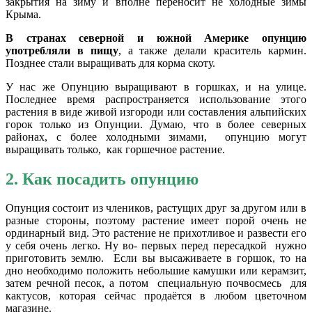
закрытия на зиму и вполне переносит не холодные зимы
Крыма.
В странах северной и южной Америке опунцию
употребляли в пищу
, а также делали краситель кармин.
Позднее стали выращивать для корма скоту.
У нас же Опунцию выращивают в горшках, и на улице.
Последнее время распространяется использование этого
растения в виде живой изгороди или составления альпийских
горок только из Опунции. Думаю, что в более северных
районах, с более холодными зимами, опунцию могут
выращивать только, как горшечное растение.
2. Как посадить опунцию
Опунция состоит из члеников, растущих друг за другом или в
разные стороны, поэтому растение имеет порой очень не
ординарный вид. Это растение не прихотливое и развести его
у себя очень легко. Ну во- первых перед пересадкой нужно
приготовить землю. Если вы высаживаете в горшок, то на
дно необходимо положить небольшие камушки или керамзит,
затем речной песок, а потом специальную почвосмесь для
кактусов, которая сейчас продаётся в любом цветочном
магазине.