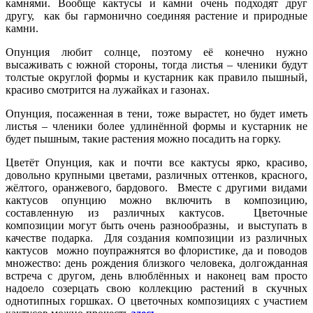
камнями. Вообще кактусы и камни очень подходят друг
другу, как бы гармонично соединяя растение и природные
камни.
Опунция любит солнце, поэтому её конечно нужно
высаживать с южной стороны, тогда листья – членики будут
толстые округлой формы и кустарник как правило пышный,
красиво смотрится на лужайках и газонах.
Опунция, посаженная в тени, тоже вырастет, но будет иметь
листья – членики более удлинённой формы и кустарник не
будет пышным, такие растения можно посадить на горку.
Цветёт Опунция, как и почти все кактусы ярко, красиво,
довольно крупными цветами, различных оттенков, красного,
жёлтого, оранжевого, бардового. Вместе с другими видами
кактусов опунцию можно включить в композицию,
составленную из различных кактусов. Цветочные
композиции могут быть очень разнообразны, и выступать в
качестве подарка. Для создания композиции из различных
кактусов можно поупражнятся во флористике, да и поводов
множество: день рождения близкого человека, долгожданная
встреча с другом, день влюблённых и наконец вам просто
надоело созерцать свою коллекцию растений в скучных
однотипных горшках. О цветочных композициях с участием