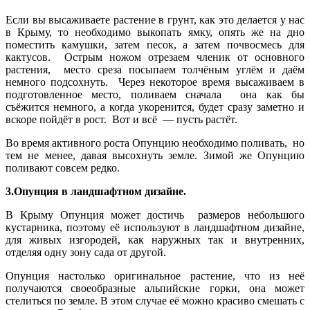
Если вы высаживаете растение в грунт, как это делается у нас
в Крыму, то необходимо выкопать ямку, опять же на дно
поместить камушки, затем песок, а затем почвосмесь для
кактусов. Острым ножом отрезаем членик от основного
растения, место среза посыпаем толчёным углём и даём
немного подсохнуть. Через некоторое время высаживаем в
подготовленное место, поливаем сначала она как бы
съёжится немного, а когда укоренится, будет сразу заметно и
вскоре пойдёт в рост. Вот и всё — пусть растёт.
Во время активного роста Опунцию необходимо поливать, но
тем не менее, давая высохнуть земле. Зимой же Опунцию
поливают совсем редко.
3.Опунция в ландшафтном дизайне.
В Крыму Опунция может достичь размеров небольшого
кустарника, поэтому её используют в ландшафтном дизайне,
для живых изгородей, как наружных так и внутренних,
отделяя одну зону сада от другой.
Опунция настолько оригинальное растение, что из неё
получаются своеобразные альпийские горки, она может
стелиться по земле. В этом случае её можно красиво смешать с