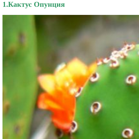
1.Кактус Опунция