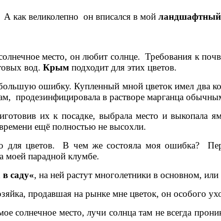
. А как великолепно он вписался в мой
ландшафтный
солнечное место, он любит солнце. Требования к поч
товых вод.
Крым
подходит для этих цветов.
небольшую ошибку. Купленный мной цветок имел два ко
лам, продезинфицировала в растворе марганца обычны
иготовив их к посадке, выбрала место и выкопала 
 времени ещё полностью не высохли.
но для цветов. В чем же состояла моя ошибка? Пер
на моей парадной клумбе.
 в саду«
, на ней растут многолетники в основном, или
зяйка, продавшая на рынке мне цветок, он особого ухо
мое солнечное место, лучи солнца там не всегда проник