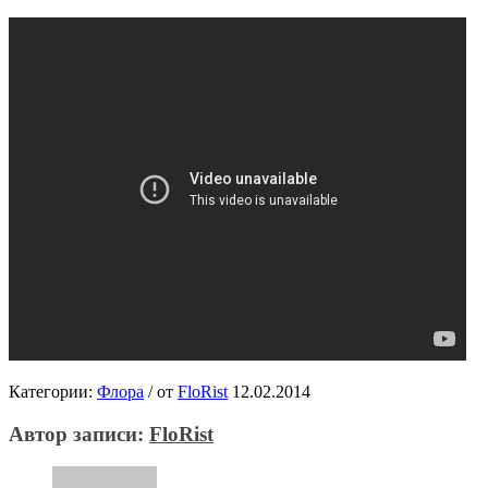
Категории:
Флора
/
от
FloRist
12.02.2014
Автор записи:
FloRist