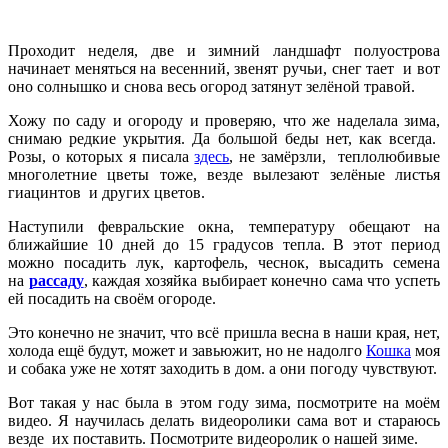
Проходит неделя, две и зимний ландшафт полуострова
начинает меняться на весенний, звенят ручьи, снег тает и вот
оно солнышко и снова весь огород затянут зелёной травой.
Хожу по саду и огороду и проверяю, что же наделала зима,
снимаю редкие укрытия. Да большой беды нет, как всегда.
Розы, о которых я писала
здесь
, не замёрзли, теплолюбивые
многолетние цветы тоже, везде вылезают зелёные листья
гиацинтов и других цветов.
Наступили февральские окна, температуру обещают на
ближайшие 10 дней до 15 градусов тепла. В этот период
можно посадить лук, картофель, чеснок, высадить семена
на
рассаду
, каждая хозяйка выбирает конечно сама что успеть
ей посадить на своём огороде.
Это конечно не значит, что всё пришла весна в наши края, нет,
холода ещё будут, может и завьюжит, но не надолго
Кошка
моя
и собака уже не хотят заходить в дом. а они погоду чувствуют.
Вот такая у нас была в этом году зима, посмотрите на моём
видео. Я научилась делать видеоролики сама вот и стараюсь
везде их поставить. Посмотрите видеоролик о нашей зиме.