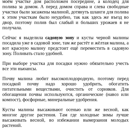
моём участке дом расположен посередине, а колодец для
полива за домом. А перед домом справа и слева свободные
участки были засажены малиной, дотянуть шланги для полива
к этим участкам было неудобно, так как здесь же въезд во
двор, поэтому полив был слабый и больших урожаев я не
получала.
Сейчас я выделила
садовую зону
и кусты черной малины
посадила уже в садовой зоне, там же растёт и жёлтая малина, а
вот красную малину предстоит ещё переместить в садовую
зону. Поливать стало удобней.
При выборе участка для посадки нужно обязательно учесть
все эти ньюансы.
Почву малина любит высокоплодородную, поэтому перед
посадкой почву надо хорошо удобрить, обогатить
питательными веществами, очистить от сорняков. Для
обогащения почвы используются, органические (навоз или
компост), фосфорные, минеральные удобрения.
Кусты малины высаживают осенью или же весной, как
многие другие растения. Там где холодные зимы лучше
высаживать весной, во избежании вымерзания молодых
растений.