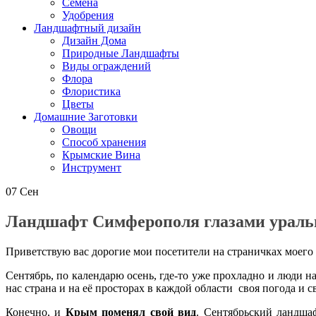
Семена
Удобрения
Ландшафтный дизайн
Дизайн Дома
Природные Ландшафты
Виды ограждений
Флора
Флористика
Цветы
Домашние Заготовки
Овощи
Способ хранения
Крымские Вина
Инструмент
07
Сен
Ландшафт Симферополя глазами ураль
Приветствую вас дорогие мои посетители на страничках моего б
Сентябрь, по календарю осень, где-то уже прохладно и люди н
нас страна и на её просторах в каждой области своя погода и с
Конечно, и
Крым поменял свой вид
. Сентябрьский ландша