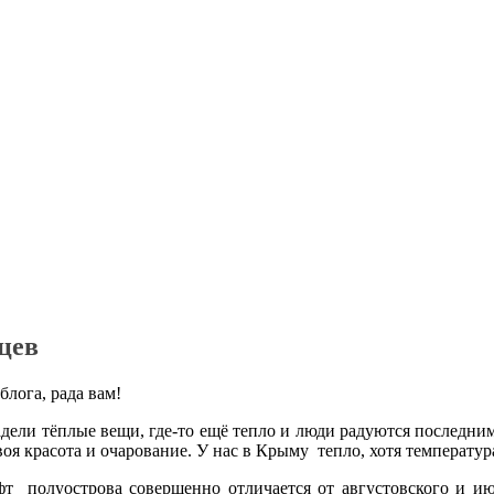
цев
лога, рада вам!
адели тёплые вещи, где-то ещё тепло и люди радуются последним
воя красота и очарование. У нас в Крыму тепло, хотя температура
фт полуострова совершенно отличается от августовского и и