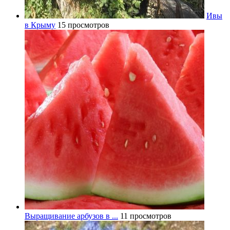
Ивы
в Крыму
15 просмотров
Выращивание арбузов в ...
11 просмотров