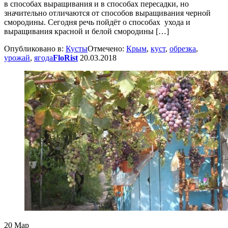
в способах выращивания и в способах пересадки, но
значительно отличаются от способов выращивания черной
смородины. Сегодня речь пойдёт о способах ухода и
выращивания красной и белой смородины […]
Опубликовано в:
Кусты
Отмечено:
Крым
,
куст
,
обрезка
,
урожай
,
ягода
FloRist
20.03.2018
20
Мар