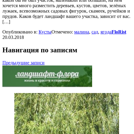
какой бы не был участок, маленький или большой, на нём
хочется много разместить деревьев, кустов, цветов, зелёных
лужаек, всевозможных садовых фигурок, скамеек, ручейков и
прудов. Каков будет ландшафт вашего участка, зависит от вас.
[…]
Опубликовано в:
Кусты
Отмечено:
малина
,
сад
,
ягода
FloRist
20.03.2018
Навигация по записям
Предыдущие записи