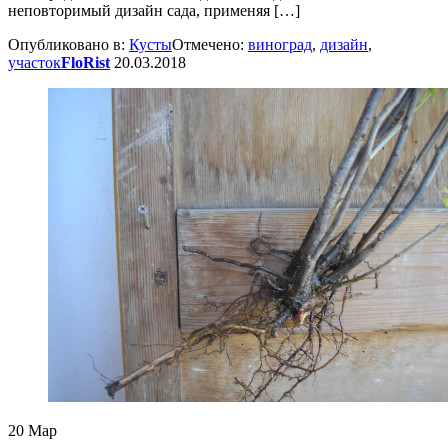
неповторимый дизайн сада, применяя […]
Опубликовано в:
Кусты
Отмечено:
виноград
,
дизайн
,
участок
FloRist
20.03.2018
20
Мар