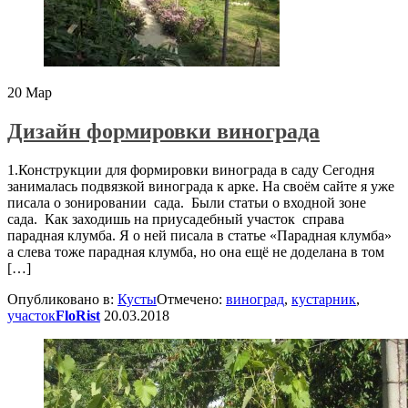
20
Мар
Дизайн формировки винограда
1.Конструкции для формировки винограда в саду Сегодня
занималась подвязкой винограда к арке. На своём сайте я уже
писала о зонировании сада. Были статьи о входной зоне
сада. Как заходишь на приусадебный участок справа
парадная клумба. Я о ней писала в статье «Парадная клумба»
а слева тоже парадная клумба, но она ещё не доделана в том
[…]
Опубликовано в:
Кусты
Отмечено:
виноград
,
кустарник
,
участок
FloRist
20.03.2018