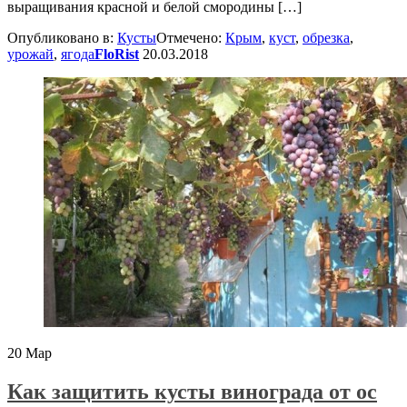
выращивания красной и белой смородины […]
Опубликовано в:
Кусты
Отмечено:
Крым
,
куст
,
обрезка
,
урожай
,
ягода
FloRist
20.03.2018
20
Мар
Как защитить кусты винограда от ос