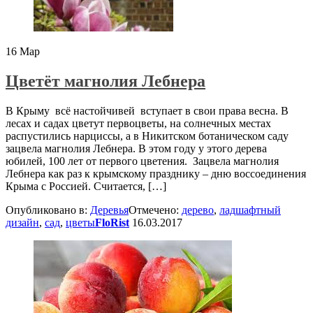
16
Мар
Цветёт магнолия Лебнера
В Крыму всё настойчивей вступает в свои права весна. В
лесах и садах цветут первоцветы, на солнечных местах
распустились нарциссы, а в Никитском ботаническом саду
зацвела магнолия Лебнера. В этом году у этого дерева
юбилей, 100 лет от первого цветения. Зацвела магнолия
Лебнера как раз к крымскому празднику – дню воссоединения
Крыма с Россией. Считается, […]
Опубликовано в:
Деревья
Отмечено:
дерево
,
ладшафтный
дизайн
,
сад
,
цветы
FloRist
16.03.2017