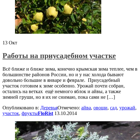
13
Окт
Работы на приусадебном участке
Всё ближе и ближе зима, конечно крымская зима теплее, чем в
большинстве районов России, но и у нас холода бывают
довольно большие в январе и феврале. Приусадебный
участок готовим к зиме особенно. Урожай почти собран,
остались на ветках ещё немного яблок и айвы, а также
зимней груши, но я их не снимаю, пока сами не […]
Опубликовано в:
Деревья
Отмечено:
айва
,
овощи
,
сад
,
урожай
,
участок
,
фрукты
FloRist
13.10.2014