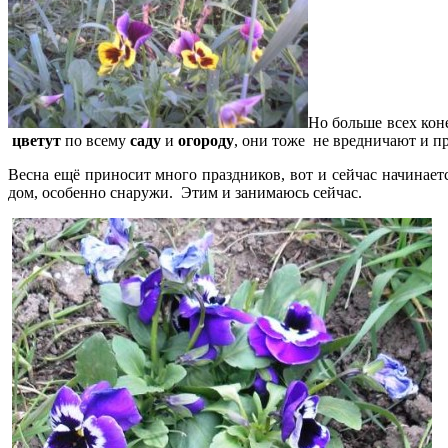
Но больше всех коне
цветут
по всему
саду
и
огороду
, они тоже не вредничают и п
Весна ещё приносит много праздников, вот и сейчас начинается
дом, особенно снаружи. Этим и занимаюсь сейчас.