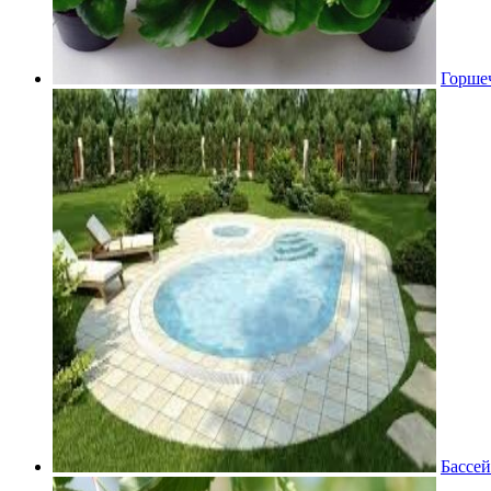
Горше
Бассей