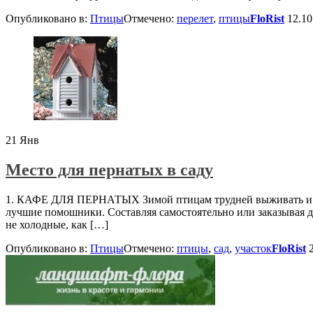
Опубликовано в:
Птицы
Отмечено:
перелет
,
птицы
FloRist
12.10
21
Янв
Место для пернатых в саду
1. КАФЕ ДЛЯ ПЕРНАТЫХ Зимой птицам трудней выживать и холо
лучшие помошники. Составляя самостоятельно или заказывая ди
не холодные, как […]
Опубликовано в:
Птицы
Отмечено:
птицы
,
сад
,
участок
FloRist