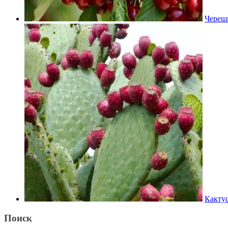
Черешн
Кактус
Поиск