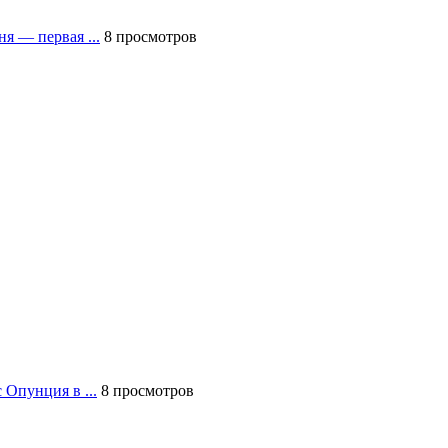
я — первая ...
8 просмотров
 Опунция в ...
8 просмотров