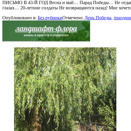
ПИСЬМО В 43-Й ГОД Весна и май… Парад Победы… Не отданных
глазах… 20-летние солдаты Не возвращаются назад! Мне хочется
Опубликовано в:
Без рубрики
Отмечено:
День Победы
,
праздни