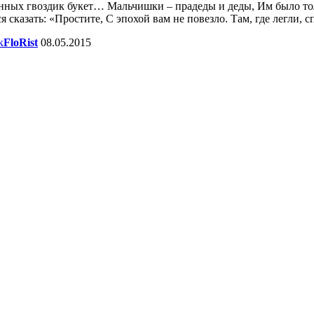
 гвоздик букет… Мальчишки – прадеды и деды, Им было тольк
 сказать: «Простите, С эпохой вам не повезло. Там, где легли, 
к
FloRist
08.05.2015