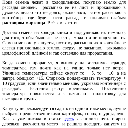
Пока семена лежат в холодильнике, покупаю землю для
рассады овощей, рассыпаю её на лист и прокаливаю в
духовке, делаю это не долго, около часа, затем рассыпаю в
контейнера где будет расти рассада и поливаю слабым
раствором марганца
. Всё земля готова.
Достаю семена из холодильника и подсушиваю их немного,
для того, чтобы было легче сеять, можно и не подсушивать.
Семена мелкие у капусты, поэтому рассыпав их в контейнере
слегка прихлопываю землю, сверху не засыпаю, закрываю
целлофановой плёнкой и так оставляю для прорастания.
Когда семена прорастут, я выношу на холодную веранду,
температура там почти как на улице, только нет ветра.
Уличные температуры сейчас скачут то + 5, то + 10, а на
завтра обещают +15. Стараюсь поддерживать температуру +
10 градусов, если значительно меньше, укрываю контейнера с
рассадой. Растения растут крепенькие. Постепенно
температура повышается и я начинаю подготовку для
высадки в
грунт.
Капусту не рекомендуется садить на одно и тоже место, лучше
выбрать предшественниками картофель, горох, огурцы, лук.
Как я уже писала в статье
здесь
я спилила пять старых
деревьев, расчистила место и решила посадить капусту на