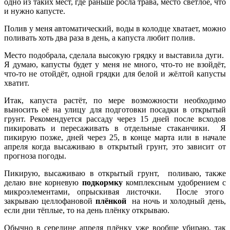
одно из таких мест, где раньше росла трава, место светлое, что
и нужно капусте.
Полив у меня автоматический, воды в колодце хватает, можно
поливать хоть два раза в день, а капуста любит полив.
Место подобрала, сделала высокую грядку и выставила дуги.
Я думаю, капусты будет у меня не много, что-то не взойдёт,
что-то не отойдёт, одной грядки для белой и жёлтой капусты
хватит.
Итак, капуста растёт, по мере возможности необходимо
выносить её на улицу для подготовки посадки в открытый
грунт. Рекомендуется рассаду через 15 дней после всходов
пикировать и пересаживать в отдельные стаканчики. Я
пикирую позже, дней через 25, в конце марта или в начале
апреля когда высаживаю в открытый грунт, это зависит от
прогноза погоды.
Пикирую, высаживаю в открытый грунт, поливаю, также
делаю вне корневую
подкормку
комплексным удобрением с
микроэлементами, опрыскивая листочки. После этого
закрываю целлофановой
плёнкой
на ночь и холодный день,
если дни тёплые, то на день плёнку открываю.
Обычно в середине апреля плёнку уже вообще убираю, так