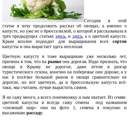
Сегодня в этой
статье я хочу продолжить рассказ об овощах, а именно о
капусте, но уже не о брюссельской, о которой я рассказывала в
трёх предыдущих статьях
здесь
, и
здесь
, а о цветной капусте.
Крым вполне подходит для выращивания всех
сортов
капусты и она вырастает здесь неплохая.
Цветную капусту я тоже выращиваю уже несколько лет,
причина в том, что на
рынке
она дорогая. Надо признать, что
овощи в Крыму не дорогие, даже летом в разгар
туристического сезона, конечно на побережье они дороже, а у
нас в посёлке большой рынок и овощи сравнительно не
дорогие, но вот цветную, да и брюссельскую капуста всё-
таки, мы считаем, лучше вырастить самим.
Я не сажу много, а всего понемножку и нам хватает. Из семян
цветной капусты я всегда сажу семена под названием
«снежный шар» они на фото 1, семена я покупаю и
высаживаю
рассаду
.