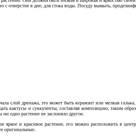
 растений. Она должна быть низкая и широкая и яркостью своею
но с отверстие в дне, для стока воды. Посуду вымыть, продезин
ла слой дренажа, это может быть керамзит или мелкая галька, 
щать кактусы и суккуленты, составляя композицию, таким образ
 ни одно растение не заслоняло другое.
ое яркое и красивое растение, его можно расположить в цен
ее оригинальные.