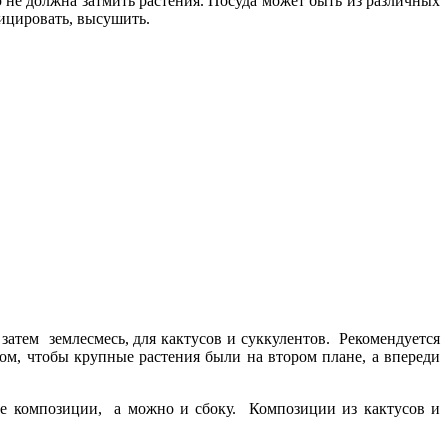
 не должна затмить растения. Посуда может быть из различных
фицировать, высушить.
затем землесмесь, для кактусов и суккулентов. Рекомендуется
ом, чтобы крупные растения были на втором плане, а впереди
тре композиции, а можно и сбоку. Композиции из кактусов и