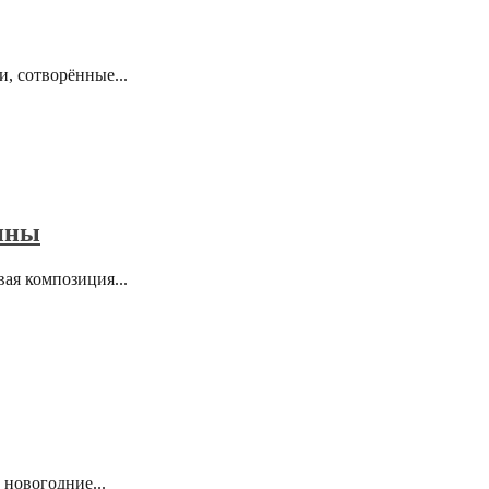
, сотворённые...
ины
ая композиция...
новогодние...