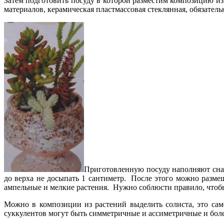
Затем подготовить посуду в которой разместим композицию из
материалов, керамическая пластмассовая стеклянная, обязатель
Приготовленную посуду наполняют снача
до верха не досыпать 1 сантиметр. После этого можно разме
ампельные и мелкие растения. Нужно соблюсти правило, чтобы
Можно в композиции из растений выделить солиста, это сам
суккулентов могут быть симметричные и ассиметричные и бол