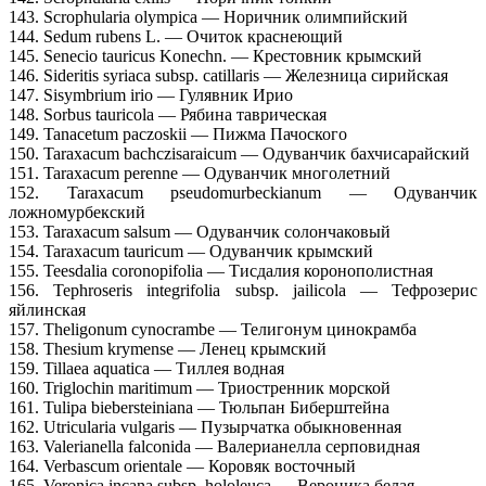
143. Scrophularia olympica — Норичник олимпийский
144. Sedum rubens L. — Очиток краснеющий
145. Senecio tauricus Konechn. — Крестовник крымский
146. Sideritis syriaca subsp. catillaris — Железница сирийская
147. Sisymbrium irio — Гулявник Ирио
148. Sorbus tauricola — Рябина таврическая
149. Tanacetum paczoskii — Пижма Пачоского
150. Taraxacum bachczisaraicum — Одуванчик бахчисарайский
151. Taraxacum perenne — Одуванчик многолетний
152. Taraxacum pseudomurbeckianum — Одуванчик
ложномурбекский
153. Taraxacum salsum — Одуванчик солончаковый
154. Taraxacum tauricum — Одуванчик крымский
155. Teesdalia coronopifolia — Тисдалия коронополистная
156. Tephroseris integrifolia subsp. jailicola — Тефрозерис
яйлинская
157. Theligonum cynocrambe — Телигонум цинокрамба
158. Thesium krymense — Ленец крымский
159. Tillaea aquatica — Тиллея водная
160. Triglochin maritimum — Триостренник морской
161. Tulipa biebersteiniana — Тюльпан Биберштейна
162. Utricularia vulgaris — Пузырчатка обыкновенная
163. Valerianella falconida — Валерианелла серповидная
164. Verbascum orientale — Коровяк восточный
165. Veronica incana subsp. hololeuca — Вероника белая