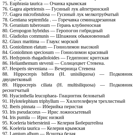
75. Euphrasia taurica — Очанка крымская
76. Gagea aipetriensis — Гусиный лук айпетринский
77. Gagea microfistulosa — Гусиный лук мелкотрубчатый
78. Gentiana septemfida . — Горечавка семинадрезанная
79. Geranium tuberosum — Герань клубненосная
80. Geropogon hybridus — Геропогон гибридный
81. Gladiolus communis — Шпажник обыкновенный
82. Glaux maritima — Глаукс морской
83. Goniolimon elatum — Гониолимон высокий
84. Goniolimon speciosum — Гониолимон красивый
85. Hedypnois rhagadioloides — Гедипноис критская
86. Helianthemum stevenii — Солнцецвет Стевена.
87. Hesperis steveniana — Вечерница Стевена
88. Hippocrepis biflora (H. unisiliquosa) — Подковник
двуцветковый
89. Hippocrepis ciliata (H. multisiliquosa) — Подковник
реснитчатый
90. Hyacinthella leucophaea- Гиацинтик беловатый
91. Hylotelephium triphyllum — Хилотелефиум трехлистный
92. Iberis pinnata — Иберийка перистая
93. Iris pseudacorus — Ирис ложносытевый
94. Iris pumila — Ирис низкий
95. Koeleria biebersteinii — Келерия Биберштейна
96. Koeleria taurica — Келерия крымская
97. Lamium album — Яснотка белая