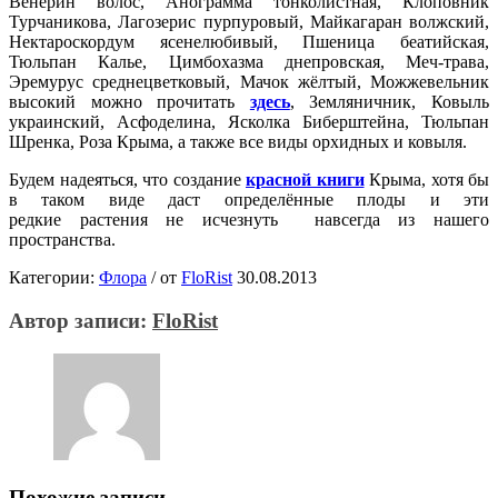
Венерин волос, Анограмма тонколистная, Клоповник
Турчаникова, Лагозерис пурпуровый, Майкагаран волжский,
Нектароскордум ясенелюбивый, Пшеница беатийская,
Тюльпан Калье, Цимбохазма днепровская, Меч-трава,
Эремурус среднецветковый, Мачок жёлтый, Можжевельник
высокий можно прочитать
здесь
, Земляничник, Ковыль
украинский, Асфоделина, Ясколка Биберштейна, Тюльпан
Шренка, Роза Крыма, а также все виды орхидных и ковыля.
Будем надеяться, что создание
красной книги
Крыма, хотя бы
в таком виде даст определённые плоды и эти
редкие растения не исчезнуть навсегда из нашего
пространства.
Категории:
Флора
/
от
FloRist
30.08.2013
Автор записи:
FloRist
Похожие записи