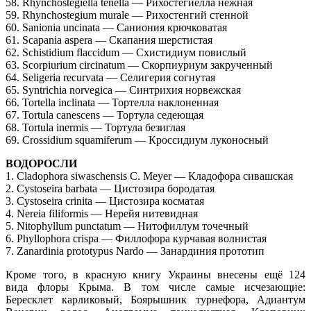
58. Rhynchostegiella tenella — Рихостегиелла нежная
59. Rhynchostegium murale — Рихостенгий стенной
60. Sanionia uncinata — Саниония крючковатая
61. Scapania aspera — Скапания шерстистая
62. Schistidium flaccidum — Схистидиум повислый
63. Scorpiurium circinatum — Скорпиуриум закрученный
64. Seligeria recurvata — Селигерия согнутая
65. Syntrichia norvegica — Синтрихия норвежская
66. Tortella inclinata — Тортелла наклоненная
67. Tortula canescens — Тортула седеющая
68. Tortula inermis — Тортула безиглая
69. Сrossidium squamiferum — Кроссидиум луконосный
ВОДОРОСЛИ
1. Cladophora siwaschensis C. Meyer — Кладофора сивашская
2. Cystoseira barbata — Цистозира бородатая
3. Cystoseira crinita — Цистозира косматая
4. Nereia filiformis — Нерейя нитевидная
5. Nitophyllum punctatum — Нитофиллум точечный
6. Phyllophora crispa — Филлофора курчавая волнистая
7. Zanardinia prototypus Nardo — Занардиния прототип
Кроме того, в красную книгу Украины внесены ещё 124
вида флоры Крыма. В том числе самые исчезающие:
Бересклет карликовый, Боярышник турнефора, Адиантум