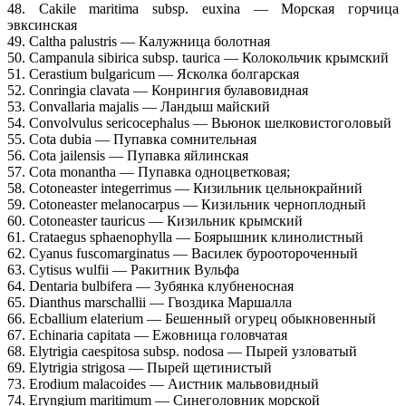
48. Cakile maritima subsp. euxina — Морская горчица
эвксинская
49. Caltha palustris — Калужница болотная
50. Campanula sibirica subsp. taurica — Колокольчик крымский
51. Cerastium bulgaricum — Ясколка болгарская
52. Conringia clavata — Конрингия булавовидная
53. Convallaria majalis — Ландыш майский
54. Convolvulus sericocephalus — Вьюнок шелковистоголовый
55. Cota dubia — Пупавка сомнительная
56. Cota jailensis — Пупавка яйлинская
57. Cota monantha — Пупавка одноцветковая;
58. Cotoneaster integerrimus — Кизильник цельнокрайний
59. Cotoneaster melanocarpus — Кизильник черноплодный
60. Cotoneaster tauricus — Кизильник крымский
61. Crataegus sphaenophylla — Боярышник клинолистный
62. Cyanus fuscomarginatus — Василек буроотороченный
63. Cytisus wulfii — Ракитник Вульфа
64. Dentaria bulbifera — Зубянка клубненосная
65. Dianthus marschallii — Гвоздика Маршалла
66. Ecballium elaterium — Бешенный огурец обыкновенный
67. Echinaria capitata — Ежовница головчатая
68. Elytrigia caespitosa subsp. nodosa — Пырей узловатый
69. Elytrigia strigosa — Пырей щетинистый
73. Erodium malacoides — Аистник мальвовидный
74. Eryngium maritimum — Синеголовник морской