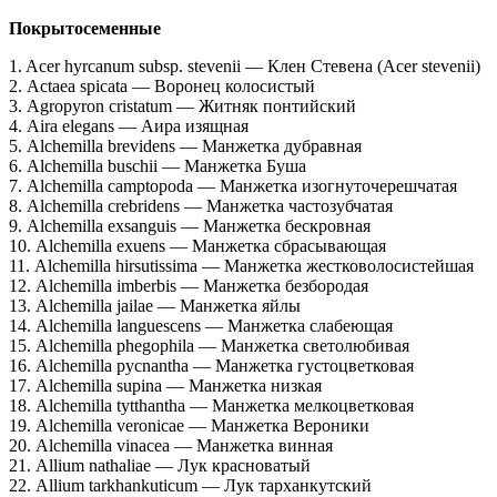
Покрытосеменные
1. Acer hyrcanum subsp. stevenii — Клен Стевена (Acer stevenii)
2. Actaea spicata — Воронец колосистый
3. Agropyron cristatum — Житняк понтийский
4. Aira elegans — Аира изящная
5. Alchemilla brevidens — Манжетка дубравная
6. Alchemilla buschii — Манжетка Буша
7. Alchemilla camptopoda — Манжетка изогнуточерешчатая
8. Alchemilla crebridens — Манжетка частозубчатая
9. Alchemilla exsanguis — Манжетка бескровная
10. Alchemilla exuens — Манжетка сбрасывающая
11. Alchemilla hirsutissima — Манжетка жестковолосистейшая
12. Alchemilla imberbis — Манжетка безбородая
13. Alchemilla jailae — Манжетка яйлы
14. Alchemilla languescens — Манжетка слабеющая
15. Alchemilla phegophila — Манжетка светолюбивая
16. Alchemilla pycnantha — Манжетка густоцветковая
17. Alchemilla supina — Манжетка низкая
18. Alchemilla tytthantha — Манжетка мелкоцветковая
19. Alchemilla veronicae — Манжетка Вероники
20. Alchemilla vinacea — Манжетка винная
21. Allium nathaliae — Лук красноватый
22. Allium tarkhankuticum — Лук тарханкутский