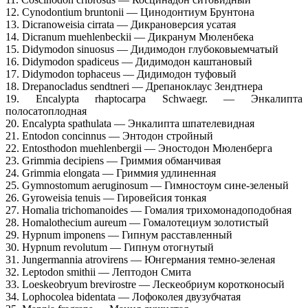
12. Cynodontium bruntonii — Цинодонтиум Брунтона
13. Dicranoweisia cirrata — Дикрановерсия усатая
14. Dicranum muehlenbeckii — Дикранум Мюленбека
15. Didymodon sinuosus — Дидимодон глубоковыемчатый
16. Didymodon spadiceus — Дидимодон каштановый
17. Didymodon tophaceus — Дидимодон туфовый
18. Drepanocladus sendtneri — Дрепаноклаус Зендтнера
19. Encalypta rhaptocarpa Schwaegr. — Энкалипта
полосатоплодная
20. Encalypta spathulata — Энкалипта шпателевидная
21. Entodon concinnus — Энтодон стройный
22. Entosthodon muehlenbergii — Эностодон Мюленберга
23. Grimmia decipiens — Гриммия обманчивая
24. Grimmia elongata — Гриммия удлиненная
25. Gymnostomum aeruginosum — Гимностоум сине-зеленый
26. Gyroweisia tenuis — Гировейсия тонкая
27. Homalia trichomanoides — Гомалия трихомонадоподобная
28. Homalothecium aureum — Гомалотециум золотистый
29. Hypnum imponens — Гипнум расставленный
30. Hypnum revolutum — Гипнум отогнутый
31. Jungermannia atrovirens — Юнгермания темно-зеленая
32. Leptodon smithii — Лептодон Смита
33. Loeskeobryum brevirostre — Лескеобриум коротконосый
34. Lophocolea bidentata — Лофоколея двузубчатая