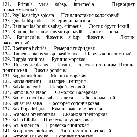
121. Primula veris subsp. intermedia — Первоцвет
промежуточный
122. Psylliostachys spicata — Псиллиостахис колосковый
123. Queria hispanica — Кверия испанская
124. Ranunculus brutius subsp. crimaeus — Лютик брутийский
125. Ranunculus caucasicus subsp. pavlii — Лютик Павла
126. Ranunculus dissectus subsp. dissectus — Лютик
рассеченный
127. Roemeria hybrida — Ремерия гибридная
128. Rumex scutatus subsp. hastifolius — Щавель копьелистный
129. Ruppia maritima — Руппия морская
130. Ruscus aculeatus — Иглица колючая (синоним Иглица
понтийская — Ruscus ponticus)
131. Sagina maritima — Мшанка морская
132. Salvia demetrii — Шалфей Дмитрия
133. Salvia pratensis — Шалфей луговой
134. Samolus valerandi — Самолюс Валеранда
135. Satureja montana subsp. taurica — Чабер крымский
136. Saussurea salsa — Соссюрея солончаковая
137. Saxifraga irrigua — Камнеломка орошенная
138. Scabiosa praemontana — Скабиоза предгорная
139. Scilla bifolia — Пролеска двуцветковая
140. Scilla siberica — Пролеска сибирская
141. Scorpiurus muricatus — Личиночник плитчатый
142. Scrophularia exilis — Норичник тонкий