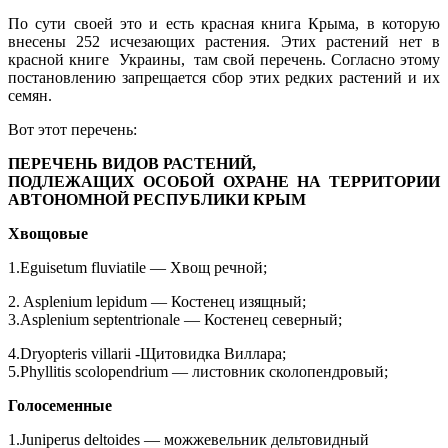
По сути своей это и есть красная книга Крыма, в которую
внесены 252 исчезающих растения. Этих растений нет в
красной книге Украины, там свой перечень. Согласно этому
постановлению запрещается сбор этих редких растений и их
семян.
Вот этот перечень:
ПЕРЕЧЕНЬ ВИДОВ РАСТЕНИЙ,
ПОДЛЕЖАЩИХ ОСОБОЙ ОХРАНЕ НА ТЕРРИТОРИИ
АВТОНОМНОЙ РЕСПУБЛИКИ КРЫМ
Хвощовые
1.Eguisetum fluviatile — Хвощ речной;
2. Asplenium lepidum — Костенец изящный;
3.Asplenium septentrionale — Костенец северный;
4.Dryopteris villarii -Щитовидка Виллара;
5.Phyllitis scolopendrium — листовник сколопендровый;
Голосеменные
1.Juniperus deltoides — можжевельник дельтовидный