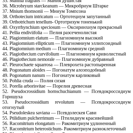
35. Mannia fragrans — Мания душистая
36. Microbryum starckeanum — Микробриум Штарке
37. Mnium thomsonii — Мниум Томпсона
38. Orthotecium intricatum — Ортотециум запутанный
39. Orthotrichum tenellum- Ортотрихум тоненький
40. Oxyrrhynchium speciosum — Оксиринхиум прекрасный
41. Pellia endiviifolia — Пелия разсеченолистая
42. Plagiomnium elatum — Плагиомниум высокий
43. Plagiomnium ellipticum — Плагиомниум эллипсоидный
44. Plagiomnium medium — Плагиомниум средний
45. Plagiothecium curvifolium — Плагиомниум криволистный
46. Plagiothecium nemorale — Плагиомниум дубравный
47. Pleurochaete squarrosa — Плеврохета растопыренная
48. Pogonatum aloides — Погонатум алоэподобный
49. Pogonatum nanum — Погонатум карликовый
50. Pohlia cruda — Полия сизая
51. Porella arborisvitae — Порелия древесная
52. Pseudocrossidium hornschuchianum — Псевдокроссидиум
Горншуха
53. Pseudocrossidium revolutum — Псевдокроссидиум
отогнутый
54. Pseudoleskea saviana — Псевдолескея Сави
55. Ptilidium pulcherrimum — Птилидиум красивейший
56. Racomitrium elongatum — Ракомитриум удлиненный
57. Racomitrium heterostichum- Ракомитриум разноклеточный