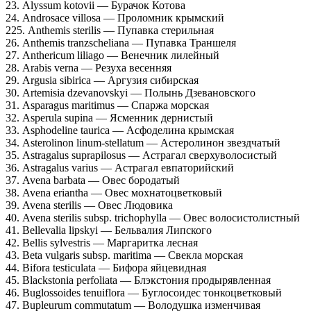
23. Alyssum kotovii — Бурачок Котова
24. Androsace villosa — Проломник крымский
225. Anthemis sterilis — Пупавка стерильная
26. Anthemis tranzscheliana — Пупавка Траншеля
27. Anthericum liliago — Венечник лилейный
28. Arabis verna — Резуха весенняя
29. Argusia sibirica — Аргузия сибирская
30. Artemisia dzevanovskyi — Полынь Дзевановского
31. Asparagus maritimus — Спаржа морская
32. Asperula supina — Ясменник дернистый
33. Asphodeline taurica — Асфоделина крымская
34. Asterolinon linum-stellatum — Астеролинон звездчатый
35. Astragalus suprapilosus — Астрагал сверхуволосистый
36. Astragalus varius — Астрагал евпаторийский
37. Avena barbata — Овес бородатый
38. Avena eriantha — Овес мохнатоцветковый
39. Avena sterilis — Овес Людовика
40. Avena sterilis subsp. trichophylla — Овес волосистолистный
41. Bellevalia lipskyi — Бельвалия Липского
42. Bellis sylvestris — Маргаритка лесная
43. Beta vulgaris subsp. maritima — Свекла морская
44. Bifora testiculata — Бифора яйцевидная
45. Blackstonia perfoliata — Блэкстония продырявленная
46. Buglossoides tenuiflora — Буглосоидес тонкоцветковый
47. Bupleurum commutatum — Володушка изменчивая