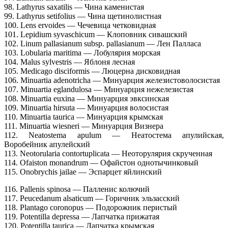
98. Lathyrus saxatilis — Чина каменистая
99. Lathyrus setifolius — Чина щетинолистная
100. Lens ervoides — Чечевица четковидная
101. Lepidium syvaschicum — Клоповник сивашский
102. Linum pallasianum subsp. pallasianum — Лен Палласа
103. Lobularia maritima — Лобулярия морская
104. Malus sylvestris — Яблоня лесная
105. Medicago disciformis — Люцерна дисковидная
106. Minuartia adenotricha — Минуарция железистоволосистая
107. Minuartia eglandulosa — Минуарция нежелезистая
108. Minuartia euxina — Минуарция эвксинская
109. Minuartia hirsuta — Минуарция волосистая
110. Minuartia taurica — Минуарция крымская
111. Minuartia wiesneri — Минуарция Визнера
112. Neatostema apulum — Неатостема апулийская,
Воробейник апулейский
113. Neotorularia contortuplicata — Неоторулярия скрученная
114. Ofaiston monandrum — Офайстон однотычинковый
115. Onobrychis jailae — Эспарцет яйлинский
116. Pallenis spinosa — Палленис колючий
117. Peucedanum alsaticum — Горичник эльзасский
118. Plantago coronopus — Подорожник перистый
119. Potentilla depressa — Лапчатка прижатая
120. Potentilla taurica — Лапчатка крымская