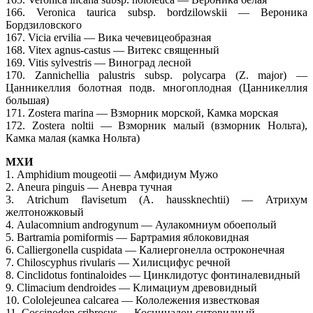
166. Veronica taurica subsp. bordzilowskii — Вероника
Бордзиловского
167. Vicia ervilia — Вика чечевицеобразная
168. Vitex agnus-castus — Витекс священный
169. Vitis sylvestris — Виноград лесной
170. Zannichellia palustris subsp. polycarpa (Z. major) —
Цанникеллия болотная подв. многоплодная (Цанникеллия
большая)
171. Zostera marina — Взморник морской, Камка морская
172. Zostera noltii — Взморник малый (взморник Нольта),
Камка малая (камка Нольта)
МХИ
1. Amphidium mougeotii — Амфидиум Мужо
2. Aneura pinguis — Аневра тучная
3. Atrichum flavisetum (A. haussknechtii) — Атрихум
желтоножковый
4. Aulacomnium androgynum — Аулакомниум обоеполый
5. Bartramia pomiformis — Бартрамия яблоковидная
6. Calliergonella cuspidata — Калиергонелла остроконечная
7. Chiloscyphus rivularis — Хилисцифус речной
8. Cinclidotus fontinaloides — Цинклидотус фонтиналевидный
9. Climacium dendroides — Климациум древовидный
10. Cololejeunea calcarea — Кололежения известковая
11. Coscinodon cribrosus — Косцинадон ситовидный