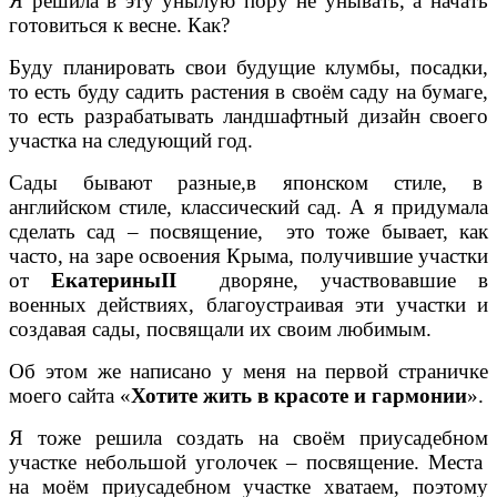
Я решила в эту унылую пору не унывать, а начать
готовиться к весне. Как?
Буду планировать свои будущие клумбы, посадки,
то есть буду садить растения в своём саду на бумаге,
то есть разрабатывать ландшафтный
дизайн своего
участка на следующий год.
Сады бывают разные,в японском стиле, в
английском стиле, классический сад. А я придумала
сделать сад – посвящение, это тоже бывает, как
часто, на заре освоения Крыма, получившие участки
от
ЕкатериныII
дворяне, участвовавшие в
военных действиях, благоустраивая эти участки и
создавая сады, посвящали их своим любимым.
Об этом же написано у меня на первой страничке
моего сайта «
Хотите жить в красоте и гармонии
».
Я тоже решила создать на своём приусадебном
участке небольшой уголочек – посвящение. Места
на моём приусадебном участке хватаем, поэтому