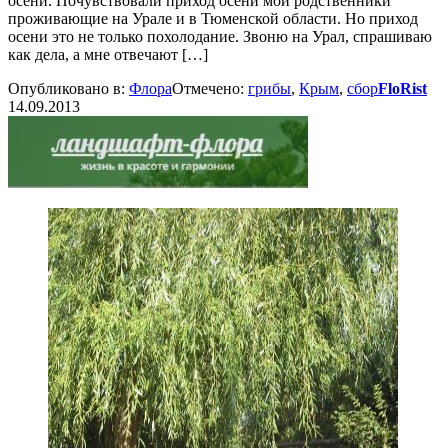
осени. Почувствовали приход осени мои родственники
проживающие на Урале и в Тюменской области. Но приход
осени это не только похолодание. Звоню на Урал, спрашиваю
как дела, а мне отвечают […]
Опубликовано в:
Флора
Отмечено:
грибы
,
Крым
,
сбор
FloRist
14.09.2013