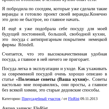
Я побродила по соседям, которые уже сделали такие
веранды и готовлю проект своей веранды.
Конечно
это дело не быстрое, но главное начать.
И ещё я уже подобрала себе посуду для моей
будущей постоянной, большой, свободной кухни,
это посуда с антипригарным покрытием немецкой
фирмы Röndell.
Считается, что это высококачественная удобная
посуда, а главное в ней ничего не пригорает.
Посуда легка в эксплуатации и уходе. Как ухаживать
за современной посудой очень хорошо описано в
статье «
Полезные советы (Ваша кухня)
«. Советы
настолько мне понравились, они просты, а главное
без всякой химии, это старые дедовские способы.
Категории:
Приусадебный участок
/
от
FloRist
09.11.2013
Автор записи:
FloRist